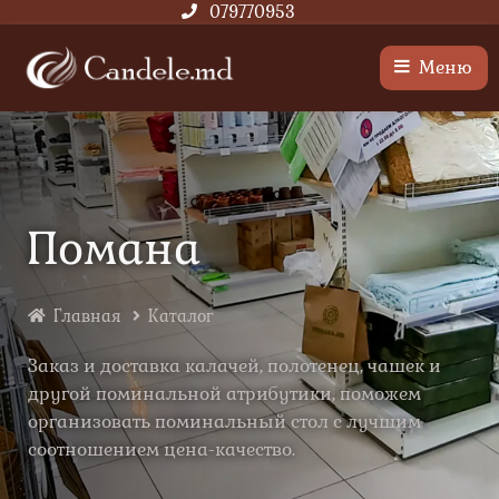
079770953
Меню
Помана
Главная
Каталог
Заказ и доставка калачей, полотенец, чашек и
другой поминальной атрибутики, поможем
организовать поминальный стол с лучшим
соотношением цена-качество.