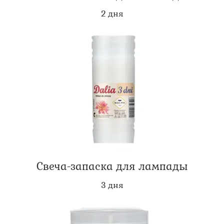
2 дня
Свеча-запаска для лампады
3 дня