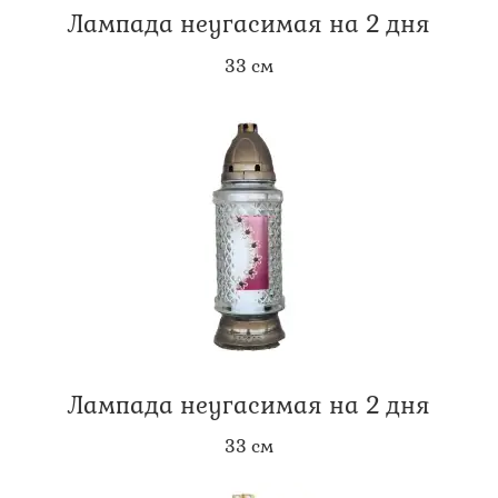
Лампада неугасимая на 2 дня
33 см
Лампада неугасимая на 2 дня
33 см