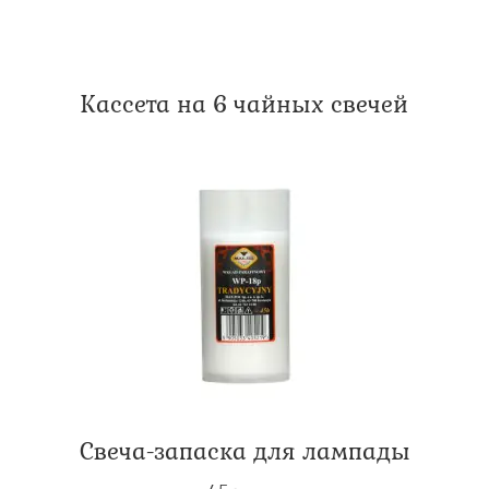
Кассета на 6 чайных свечей
Свеча-запаска для лампады