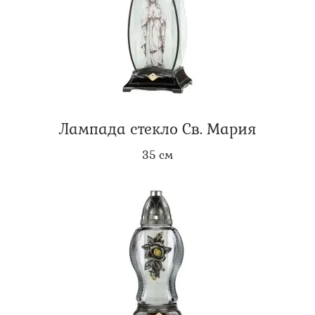
Лампада стекло Св. Мария
35 см