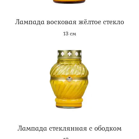
Лампада восковая жёлтое стекло
13 см
Лампада стеклянная с ободком