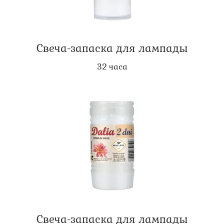
Свеча-запаска для лампады
32 часа
Свеча-запаска для лампады