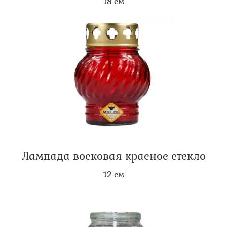
18 см
Лампада восковая красное стекло
12 см