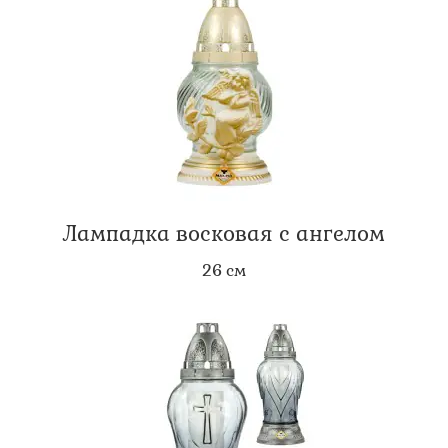
Лампадка восковая с ангелом
26 см