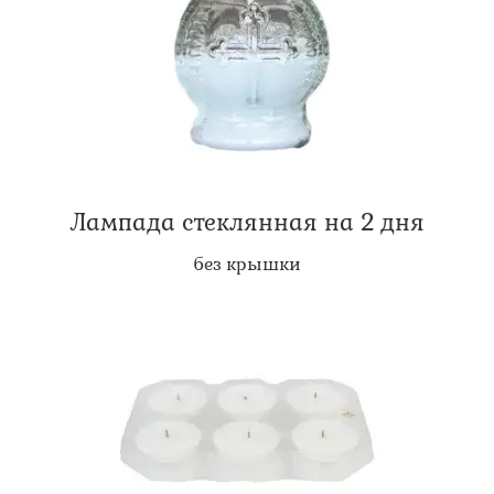
Лампада стеклянная на 2 дня
без крышки